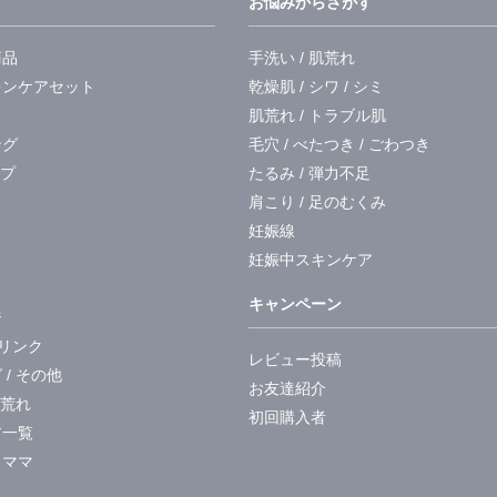
ア
お悩みからさがす
商品
手洗い / 肌荒れ
キンケアセット
乾燥肌 / シワ / シミ
肌荒れ / トラブル肌
ング
毛穴 / べたつき / ごわつき
ープ
たるみ / 弾力不足
肩こり / 足のむくみ
妊娠線
妊娠中スキンケア
キャンペーン
ジ
リンク
レビュー投稿
/ その他
お友達紹介
肌荒れ
初回購入者
ア一覧
＆ママ