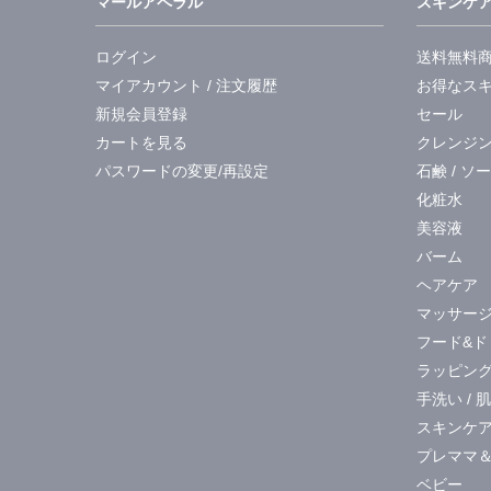
マールアペラル
スキンケ
ログイン
送料無料
マイアカウント / 注文履歴
お得なス
新規会員登録
セール
カートを見る
クレンジ
パスワードの変更/再設定
石鹸 / ソ
化粧水
美容液
バーム
ヘアケア
マッサー
フード&ド
ラッピング 
手洗い / 
スキンケ
プレママ
ベビー