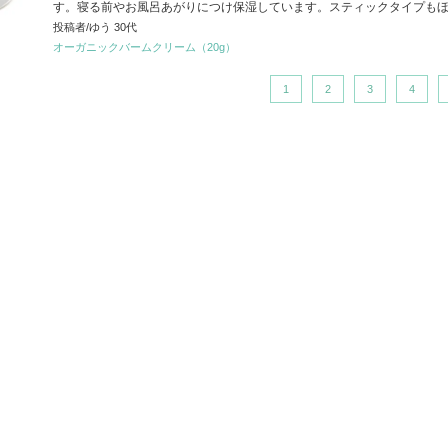
す。寝る前やお風呂あがりにつけ保湿しています。スティックタイプもほ
投稿者/ゆう 30代
オーガニックバームクリーム（20g）
1
2
3
4