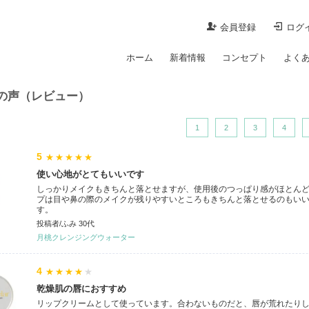
会員登録
ログ
ホーム
新着情報
コンセプト
よく
の声（レビュー）
1
2
3
4
5
★★★★★
使い心地がとてもいいです
しっかりメイクもきちんと落とせますが、使用後のつっぱり感がほとん
プは目や鼻の際のメイクが残りやすいところもきちんと落とせるのもい
す。
投稿者/ふみ 30代
月桃クレンジングウォーター
4
★★★★
★
乾燥肌の唇におすすめ
リップクリームとして使っています。合わないものだと、唇が荒れたり