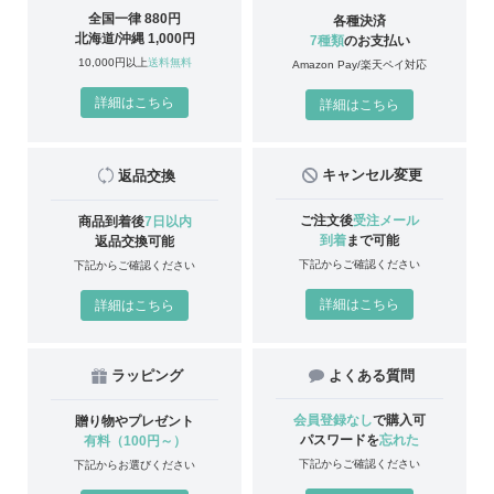
全国一律 880円
各種決済
北海道/沖縄 1,000円
7種類
のお支払い
10,000円以上
送料無料
Amazon Pay/楽天ペイ対応
詳細はこちら
詳細はこちら
キャンセル変更
返品交換
ご注文後
受注メール
商品到着後
7日以内
到着
まで可能
返品交換可能
下記からご確認ください
下記からご確認ください
詳細はこちら
詳細はこちら
ラッピング
よくある質問
会員登録なし
で購入可
贈り物やプレゼント
パスワードを
忘れた
有料（100円～）
下記からご確認ください
下記からお選びください