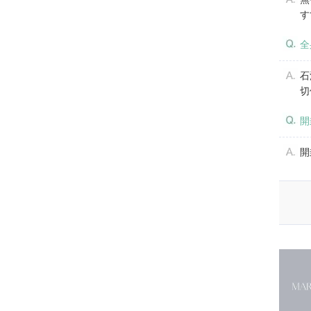
す
全
石
切
開
開