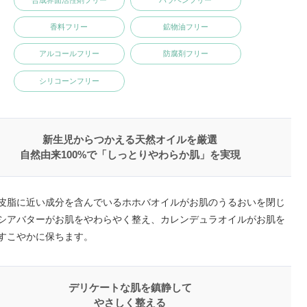
合成界面活性剤フリー
パラベンフリー
香料フリー
鉱物油フリー
アルコールフリー
防腐剤フリー
シリコーンフリー
新生児からつかえる天然オイルを厳選
自然由来100%で「しっとりやわらか肌」を実現
皮脂に近い成分を含んでいるホホバオイルがお肌のうるおいを閉じ
シアバターがお肌をやわらやく整え、カレンデュラオイルがお肌を
すこやかに保ちます。
デリケートな肌を鎮静して
やさしく整える