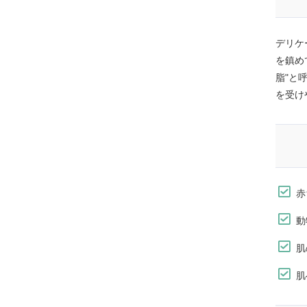
デリケ
を鎮め
脂"と
を受け
赤
動
肌
肌