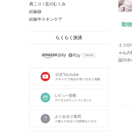
肩こり / 足のむくみ
妊娠線
妊娠中スキンケア
動
らくらく決済
ミツロ
ゃんの
証のホ