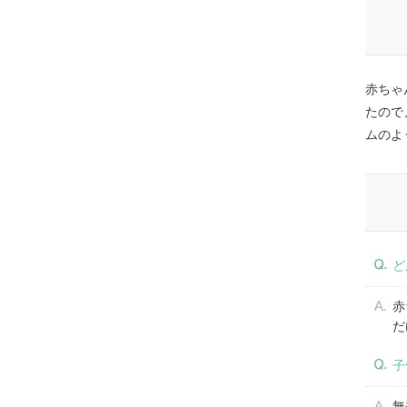
赤ちゃ
たので
ムのよ
ど
赤
だ
子
無