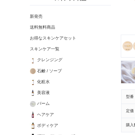
新発売
送料無料商品
お得なスキンケアセット
スキンケア一覧
クレンジング
石鹸 / ソープ
化粧水
美容液
型番
バーム
定価
ヘアケア
購入
ボディケア