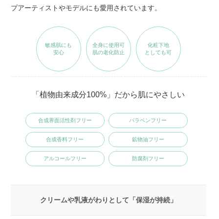
プアーティストやモデルにも愛用されています。
敏感肌にも
全身に使用可
化粧下地
安心
肌の老化防止
としても可
「植物由来成分100%」だから肌にやさしい
合成界面活性剤フリー
パラベンフリー
合成香料フリー
鉱物油フリー
アルコールフリー
防腐剤フリー
クリームや乳液がわりとして「保湿が持続」