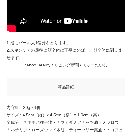
1.指にパール大1個分をとります。
2.スキンケアの最後に顔全体に丁寧にのばし、顔全体に馴染ま
せます。
Yahoo Beauty / リビング新聞 / てぃーたいむ
商品詳細
内容量：20g x3個
サイズ : 4.5cm（縦）x 4.5cm（横）x 1.9cm（高）
全成分：＊ホホバ種子油・＊マカダミアナッツ油・ミツロウ・
＊ハチミツ・ローズウッド木油・ティーツリー葉油・トコフェ